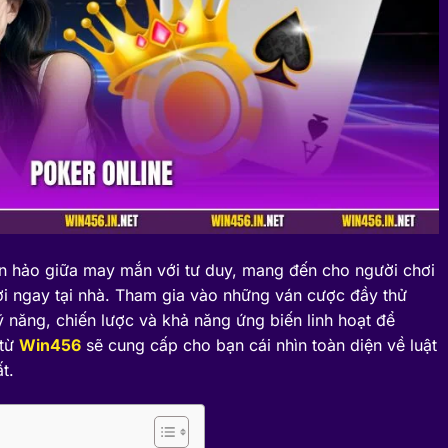
n hảo giữa may mắn với tư duy, mang đến cho người chơi
 vời ngay tại nhà. Tham gia vào những ván cược đầy thử
ỹ năng, chiến lược và khả năng ứng biến linh hoạt để
 từ
Win456
sẽ cung cấp cho bạn cái nhìn toàn diện về luật
t.