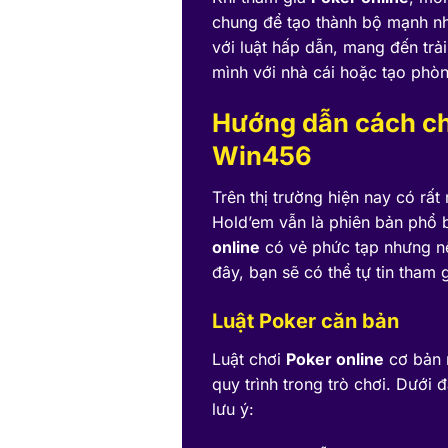
chung để tạo thành bộ mạnh nhấ
với luật hấp dẫn, mang đến trải
mình với nhà cái hoặc tạo phò
Hướng dẫn cách chơ
Win456
Trên thị trường hiện nay có rất
Hold’em vẫn là phiên bản phổ 
online
có vẻ phức tạp nhưng nế
đây, bạn sẽ có thể tự tin tham
Luật Poker căn bản
Luật chơi
Poker online
cơ bản 
quy trình trong trò chơi. Dưới
lưu ý: