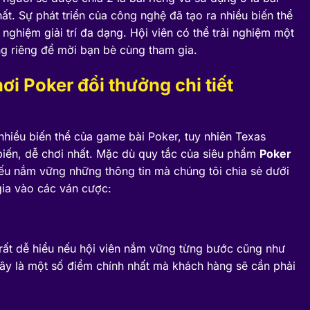
t. Sự phát triển của công nghệ đã tạo ra nhiều biến thể
 nghiệm giải trí đa dạng. Hội viên có thể trải nghiệm một
ng riêng để mời bạn bè cùng tham gia.
i Poker đổi thưởng chi tiết
 nhiều biến thể của game bài Poker, tuy nhiên Texas
biến, dễ chơi nhất. Mặc dù quy tắc của siêu phẩm
Poker
u nắm vững những thông tin mà chúng tôi chia sẻ dưới
 gia vào các ván cược:
rất dễ hiểu nếu hội viên nắm vững từng bước cũng như
 đây là một số điểm chính nhất mà khách hàng sẽ cần phải