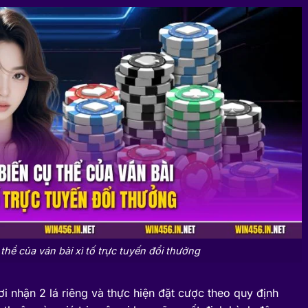
 thể của ván bài xì tố trực tuyến đổi thưởng
i nhận 2 lá riêng và thực hiện đặt cược theo quy định