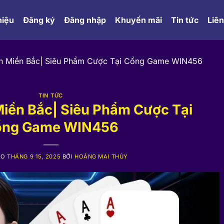
hiệu
Đăng ký
Đăng nhập
Khuyến mãi
Tin tức
Liên
ên Miền Bắc| Siêu Phẩm Cược Tại Cổng Game WIN456
TIN TỨC
Miền Bắc| Siêu Phẩm Cược Tại
ổng Game WIN456
ÀO
THÁNG 9 15, 2025
BỞI
HOÀNG MAI THÚY