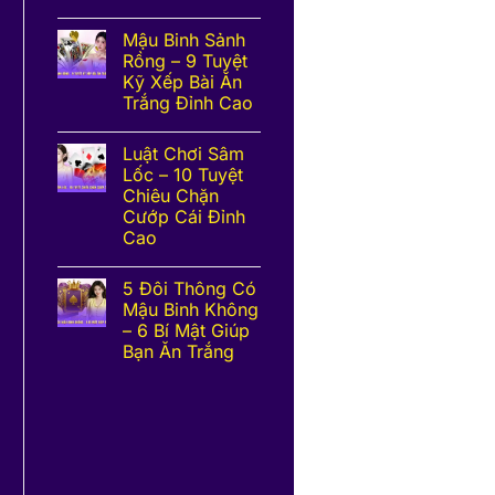
Mậu Binh Sảnh
Rồng – 9 Tuyệt
Kỹ Xếp Bài Ăn
Trắng Đỉnh Cao
Luật Chơi Sâm
Lốc – 10 Tuyệt
Chiêu Chặn
Cướp Cái Đỉnh
Cao
5 Đôi Thông Có
Mậu Binh Không
– 6 Bí Mật Giúp
Bạn Ăn Trắng