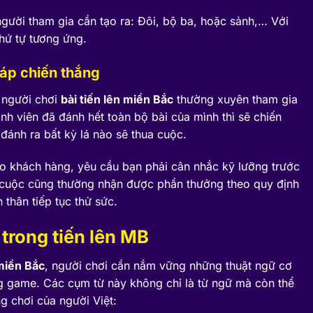
người tham gia cần tạo ra: Đôi, bộ ba, hoặc sảnh,… Với
hứ tự tương ứng.
áp chiến thắng
 người chơi
bài tiến lên miền Bắc
thường xuyên tham gia
nh viên đã đánh hết toàn bộ bài của mình thì sẽ chiến
 đánh ra bất kỳ lá nào sẽ thua cuộc.
ho khách hàng, yêu cầu bạn phải cân nhắc kỹ lưỡng trước
 cuộc cũng thường nhận được phần thưởng theo quy định
 thân tiếp tục thử sức.
 trong tiến lên MB
 miền Bắc
, người chơi cần nắm vững những thuật ngữ cơ
 game. Các cụm từ này không chỉ là từ ngữ mà còn thể
g chơi của người Việt: