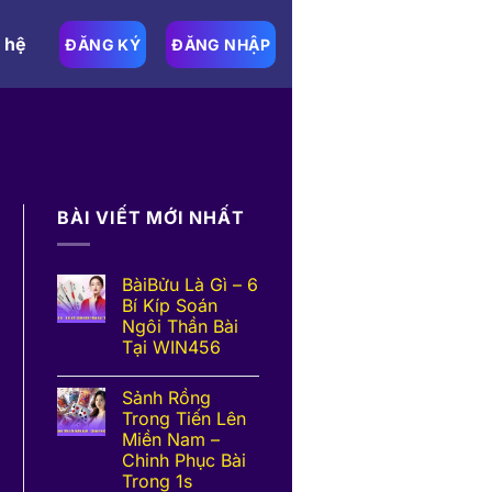
 hệ
ĐĂNG KÝ
ĐĂNG NHẬP
BÀI VIẾT MỚI NHẤT
BàiBửu Là Gì – 6
Bí Kíp Soán
Ngôi Thần Bài
Tại WIN456
Sảnh Rồng
Trong Tiến Lên
Miền Nam –
Chinh Phục Bài
Trong 1s