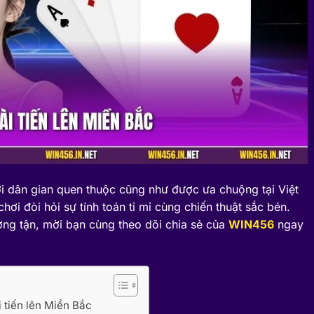
ơi dân gian quen thuộc cũng như được ưa chuộng tại Việt
ơi đòi hỏi sự tính toán tỉ mỉ cùng chiến thuật sắc bén.
ường tận, mời bạn cùng theo dõi chia sẻ của
WIN456
ngay
 tiến lên Miền Bắc