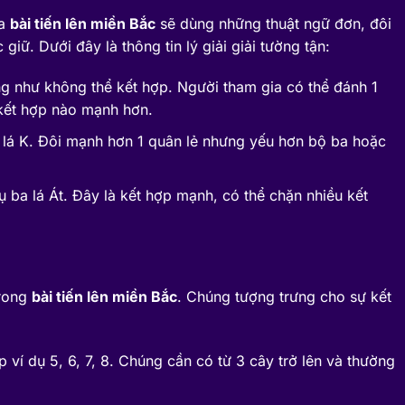
ia
bài tiến lên miền Bắc
sẽ dùng những thuật ngữ đơn, đôi
iữ. Dưới đây là thông tin lý giải giải tường tận:
ũng như không thể kết hợp. Người tham gia có thể đánh 1
kết hợp nào mạnh hơn.
ai lá K. Đôi mạnh hơn 1 quân lẻ nhưng yếu hơn bộ ba hoặc
dụ ba lá Át. Đây là kết hợp mạnh, có thể chặn nhiều kết
trong
bài tiến lên miền Bắc
. Chúng tượng trưng cho sự kết
iếp ví dụ 5, 6, 7, 8. Chúng cần có từ 3 cây trở lên và thường