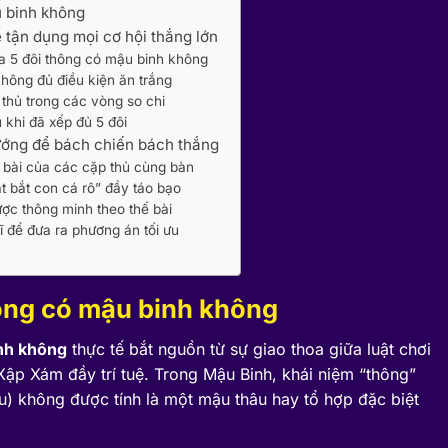
u binh không
ể tận dụng mọi cơ hội thắng lớn
ra 5 đôi thông có mậu binh không
hông đủ điều kiện ăn trắng
i thủ trong các vòng so chi
u khi đã xếp đủ 5 đôi
tướng để bách chiến bách thắng
 bài của các cặp thủ cùng bàn
t bắt con cá rô” đầy táo bạo
ợc thông minh theo thế bài
ĩ để đưa ra phương án tối ưu
hông có mậu binh không
inh không
thực tế bắt nguồn từ sự giao thoa giữa luật chơi
ập Xám đầy trí tuệ. Trong Mậu Binh, khái niệm “thông”
hau) không được tính là một mậu thâu hay tổ hợp đặc biệt