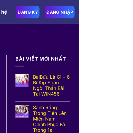
 hệ
ĐĂNG KÝ
ĐĂNG NHẬP
BÀI VIẾT MỚI NHẤT
BàiBửu Là Gì – 6
Bí Kíp Soán
Ngôi Thần Bài
Tại WIN456
Sảnh Rồng
Trong Tiến Lên
Miền Nam –
Chinh Phục Bài
Trong 1s