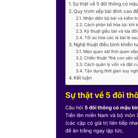
Sự thật về 5 đôi thông có mậ
Quy trình xếp bài đỉnh cao đ
Nhận diện bộ bài và kiểm t
Cách phân bổ hỏa lực khi k
Kỹ thuật giấu bài và lừa đố
Tối ưu hóa các lá bài lẻ sa
Nghệ thuật điều binh khiển 
Mẹo quan sát thói quen xếp
Chiến thuật “thả con săn sắ
Cách quản lý vốn và đặt cư
Tận dụng thời gian suy ngh
Kết luận
Sự thật về 5 đôi t
Câu hỏi
5 đôi thông có mậu b
Tiến lên miền Nam và bộ môn X
(các cặp có giá trị liên tiếp n
để ăn trắng ngay lập tức.