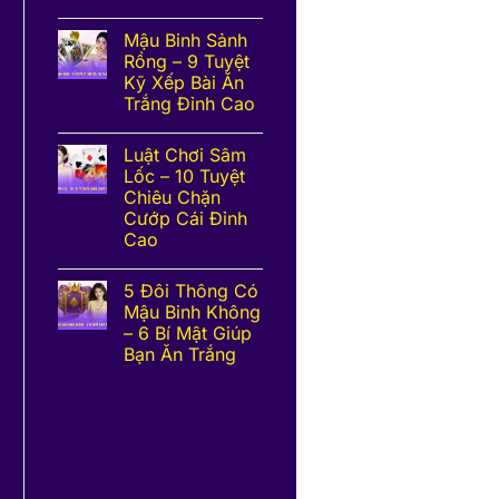
Mậu Binh Sảnh
Rồng – 9 Tuyệt
Kỹ Xếp Bài Ăn
Trắng Đỉnh Cao
Luật Chơi Sâm
Lốc – 10 Tuyệt
Chiêu Chặn
Cướp Cái Đỉnh
Cao
5 Đôi Thông Có
Mậu Binh Không
– 6 Bí Mật Giúp
Bạn Ăn Trắng