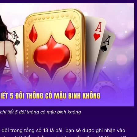
 chi tiết 5 đôi thông có mậu binh không
đôi trong tổng số 13 lá bài, bạn sẽ được ghi nhận vào