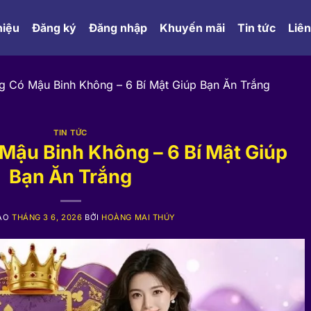
hiệu
Đăng ký
Đăng nhập
Khuyến mãi
Tin tức
Liên
g Có Mậu Binh Không – 6 Bí Mật Giúp Bạn Ăn Trắng
TIN TỨC
Mậu Binh Không – 6 Bí Mật Giúp
Bạn Ăn Trắng
VÀO
THÁNG 3 6, 2026
BỞI
HOÀNG MAI THÚY