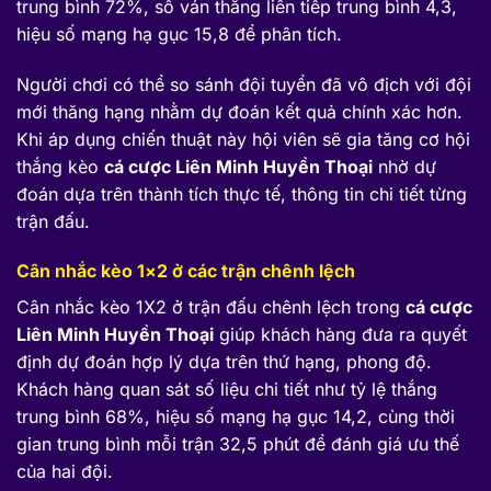
trung bình 72%, số ván thắng liên tiếp trung bình 4,3,
hiệu số mạng hạ gục 15,8 để phân tích.
Người chơi có thể so sánh đội tuyển đã vô địch với đội
mới thăng hạng nhằm dự đoán kết quả chính xác hơn.
Khi áp dụng chiến thuật này hội viên sẽ gia tăng cơ hội
thắng kèo
cá cược Liên Minh Huyền Thoại
nhờ dự
đoán dựa trên thành tích thực tế, thông tin chi tiết từng
trận đấu.
Cân nhắc kèo 1×2 ở các trận chênh lệch
Cân nhắc kèo 1X2 ở trận đấu chênh lệch trong
cá cược
Liên Minh Huyền Thoại
giúp khách hàng đưa ra quyết
định dự đoán hợp lý dựa trên thứ hạng, phong độ.
Khách hàng quan sát số liệu chi tiết như tỷ lệ thắng
trung bình 68%, hiệu số mạng hạ gục 14,2, cùng thời
gian trung bình mỗi trận 32,5 phút để đánh giá ưu thế
của hai đội.