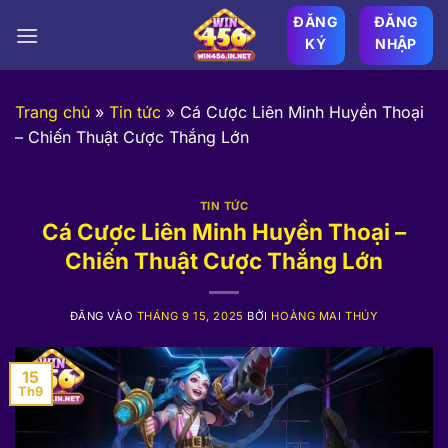
Bỏ
ĐĂNG
ĐĂNG
qua
KÝ
NHẬP
nội
dung
Trang chủ
»
Tin tức
»
Cá Cược Liên Minh Huyền Thoại
– Chiến Thuật Cược Thắng Lớn
TIN TỨC
Cá Cược Liên Minh Huyền Thoại –
Chiến Thuật Cược Thắng Lớn
ĐĂNG VÀO
THÁNG 9 15, 2025
BỞI
HOÀNG MAI THÚY
15
Th9