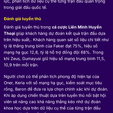
lực, phân tích dữ liệu cụ thể từng trận đấu quan trọng
trong giải đấu quốc tế.
Đánh giá tuyển thủ
Đánh giá tuyển thủ trong
cá cược Liên Minh Huyền
Thoại
giúp khách hàng dự đoán kết quả trận đấu dựa
trên hiệu suất,. Khách hàng quan sát số liệu chi tiết như
tỷ lệ thắng trung bình của Faker đạt 75%, hiệu số
mạng hạ gục 12,8, tỷ lệ hỗ trợ đồng đội 68%. Trong
khi Zeus, Gumayusi giữ hiệu số mạng trung bình 11,5,
10,9 trên mỗi trận.
Người chơi có thể phân tích phong độ hiện tại của
Oner, Keria với số mạng hạ gục, kiểm soát mục tiêu
rồng, Baron để đưa ra lựa chọn chính xác khi dự đoán.
Khi áp dụng chiến thuật dựa trên tuyển thủ nổi bật hội
viên sẽ nâng cao khả năng thắng kèo nhờ dự đoán
khoa học dựa trên dữ liệu cụ thể của từng trận đấu