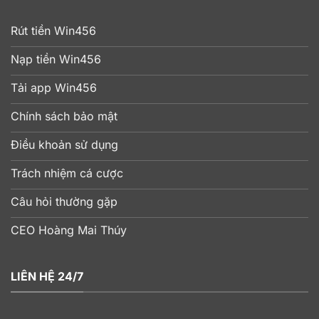
Rút tiền Win456
Nạp tiền Win456
Tải app Win456
Chính sách bảo mật
Điều khoản sử dụng
Trách nhiệm cá cược
Câu hỏi thường gặp
CEO Hoàng Mai Thúy
LIÊN HỆ 24/7