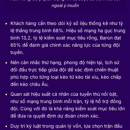
ngoài ý muốn
Khách hàng cần theo dõi kỹ số liệu thống kê như tỷ
lệ thắng trung bình 68%. Hiệu số mạng hạ gục trung
bình 13,2, tỷ lệ kiểm soát mục tiêu rồng, Baron đạt
65% để đánh giá chính xác năng lực của từng đội
tuyển.
Nên cân nhắc thứ hạng, phong độ hiện tại, lịch sử
đối đầu trực tiếp giữa đội để xác định chiến thuật
phù hợp cho từng loại kèo từ kèo tài xỉu, kèo chấp
đến kèo châu Âu.
Quan sát hiệu suất cá nhân của tuyển thủ nổi bật,
như số mạng trung bình mỗi trận, tỷ lệ hỗ trợ đồng
đội. Cùng với đó là khả năng kiểm soát mục tiêu lớn
để đưa ra quyết định dự đoán chính xác.
Duy trì kỷ luật trong quản lý vốn, lựa chọn trận đấu