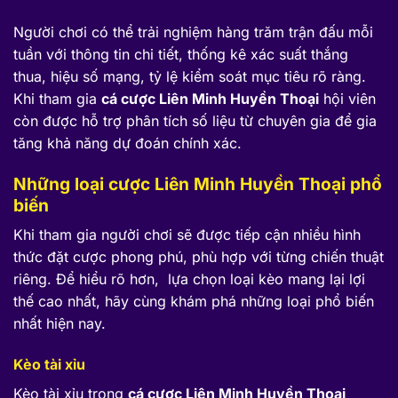
Người chơi có thể trải nghiệm hàng trăm trận đấu mỗi
tuần với thông tin chi tiết, thống kê xác suất thắng
thua, hiệu số mạng, tỷ lệ kiểm soát mục tiêu rõ ràng.
Khi tham gia
cá cược Liên Minh Huyền Thoại
hội viên
còn được hỗ trợ phân tích số liệu từ chuyên gia để gia
tăng khả năng dự đoán chính xác.
Những loại cược Liên Minh Huyền Thoại phổ
biến
Khi tham gia người chơi sẽ được tiếp cận nhiều hình
thức đặt cược phong phú, phù hợp với từng chiến thuật
riêng. Để hiểu rõ hơn, lựa chọn loại kèo mang lại lợi
thế cao nhất, hãy cùng khám phá những loại phổ biến
nhất hiện nay.
Kèo tài xỉu
Kèo tài xỉu trong
cá cược Liên Minh Huyền Thoại