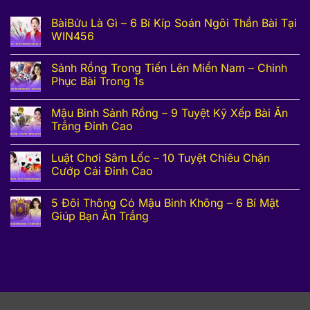
BàiBửu Là Gì – 6 Bí Kíp Soán Ngôi Thần Bài Tại
WIN456
Sảnh Rồng Trong Tiến Lên Miền Nam – Chinh
Phục Bài Trong 1s
Mậu Binh Sảnh Rồng – 9 Tuyệt Kỹ Xếp Bài Ăn
Trắng Đỉnh Cao
Luật Chơi Sâm Lốc – 10 Tuyệt Chiêu Chặn
Cướp Cái Đỉnh Cao
5 Đôi Thông Có Mậu Binh Không – 6 Bí Mật
Giúp Bạn Ăn Trắng