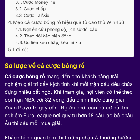
Cược Moneyline
Cược chấp
Cược Tài/Xỉu
Mẹo cá cược bóng rổ hiệu quả từ cao thủ Win456
Nghiên cứu phong độ, lịch sử đối đầu
Theo dõi kèo biến động
Ưu tiên kèo chấp, kèo tài xỉu
Lời kết
Sơ lược về cá cược bóng rổ
Cá cược bóng rổ
mang đến cho khách hàng trải
nghiệm giải trí đầy kịch tính khi mỗi trận đấu đều chứa
đựng nhiều bất ngờ. Khi tham gia, hội viên có thể theo
dõi trận NBA với 82 vòng đấu chính thức cùng giai
đoạn Playoffs gay cấn. Người chơi còn có cơ hội trải
nghiệm EuroLeague nơi quy tụ hơn 18 câu lạc bộ châu
Âu thi đấu mỗi mùa giải.
Khách hàng quan tâm thị trường châu Á thường hướng