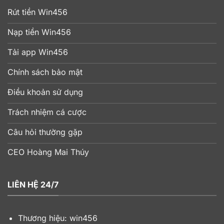
Rút tiền Win456
Nạp tiền Win456
Tải app Win456
Chính sách bảo mật
Điều khoản sử dụng
Trách nhiệm cá cược
Câu hỏi thường gặp
CEO Hoàng Mai Thúy
LIÊN HỆ 24/7
Thương hiệu: win456