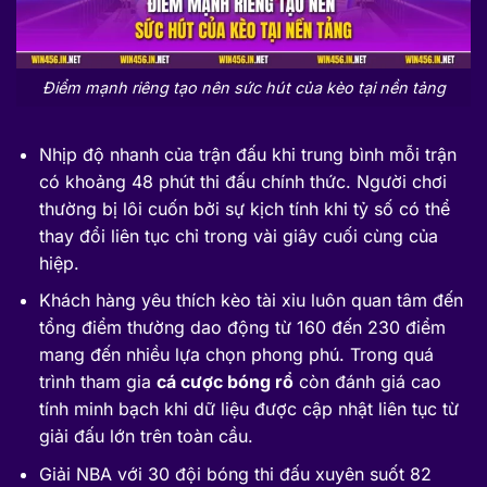
Điểm mạnh riêng tạo nên sức hút của kèo tại nền tảng
Nhịp độ nhanh của trận đấu khi trung bình mỗi trận
có khoảng 48 phút thi đấu chính thức. Người chơi
thường bị lôi cuốn bởi sự kịch tính khi tỷ số có thể
thay đổi liên tục chỉ trong vài giây cuối cùng của
hiệp.
Khách hàng yêu thích kèo tài xỉu luôn quan tâm đến
tổng điểm thường dao động từ 160 đến 230 điểm
mang đến nhiều lựa chọn phong phú. Trong quá
trình tham gia
cá cược bóng rổ
còn đánh giá cao
tính minh bạch khi dữ liệu được cập nhật liên tục từ
giải đấu lớn trên toàn cầu.
Giải NBA với 30 đội bóng thi đấu xuyên suốt 82