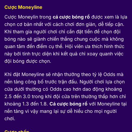
Cược Moneyline
Cược Moneylin trong
cá cược bóng rổ
được xem là lựa
chọn cơ bản nhất với cách chơi đơn giản, dễ tiếp cận.
Khi tham gia người chơi chỉ cần đặt tiền để chọn đội
bóng nào sẽ giành chiến thắng chung cuộc mà không
quan tâm đến điểm cụ thể. Hội viên ưa thích hình thức
này bởi tính trực diện khi kết quả chỉ xoay quanh việc
đội bóng được chọn.
Khi đặt Moneyline sẽ nhận thưởng theo tỷ lệ Odds mà
nền tảng công bố trước trận đấu. Người chơi lựa chọn
cửa dưới thường có Odds cao hơn dao động khoảng
2.5 đến 3.0 trong khi đội cửa trên thường thấp hơn chỉ
khoảng 1.3 đến 1.8.
Cá cược bóng rổ
với Moneyline tại
nền tảng vì vậy mang lại sự dễ hiểu cho mọi người
chơi.