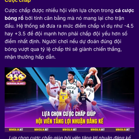
Cược chấp
Cược chấp được nhiều hội viên lựa chọn trong
cá cược
bóng rổ
bởi tính cân bằng mà nó mang lại cho trận
đấu. Hệ thống sẽ đưa ra mức điểm chấp ví dụ như -4.5
hay +3.5 để đội mạnh hơn phải chấp đội yếu hơn số
điểm nhất định. Người chơi nếu dự đoán đúng đội
bóng vượt qua tỷ lệ chấp thì sẽ giành chiến thắng,
nhận thưởng hấp dẫn.
Lựa chọn cược chấp giúp hội viên tăng lợi nhuận đáng kể