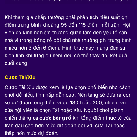
Khi tham gia chấp thường phải phân tích hiệu suất ghi
điểm trung bình khoảng 95 đến 115 điểm mỗi trận. Hội
viên có kinh nghiệm thường quan tâm đến yếu tố sân
nhà vì trong bóng rổ đội chủ nhà thường ghi trung bình
nhiều hơn 3 đến 6 điểm. Hình thức này mang đến sự
kịch tính khi từng cú ném đều có thể thay đổi kết quả
cuối cùng.
Cược Tài/Xỉu
Cược Tài Xỉu được xem là lựa chọn phổ biến nhờ cách
chơi dễ hiểu, tính hấp dẫn cao. Nền tảng sẽ đưa ra con
số dự đoán tổng điểm ví dụ 180 hoặc 200, nhiệm vụ
của hội viên là chọn Tài hoặc Xỉu. Người chơi giành
chiến thắng
cá cược bóng rổ
khi tổng điểm thực tế của
trận đấu cao hơn mức dự đoán đối với cửa Tài hoặc
thấp hơn mức dự đoán.