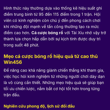
Hình thức này thường dựa vào thống kê hiệu suất ghi
điểm trung bình từ 95 đến 115 điểm trong 1 trận. Hội
viên có kinh nghiệm còn chú ý đến phong cách chơi
khi những đội mạnh về tấn công thường tạo ra mức
điểm cao hơn.
Cá cược bóng rổ
với Tài Xỉu nhờ vậy trở
thành lựa chọn hấp dẫn bởi sự kịch tính được duy trì
trong suốt 48 phút.
Mẹo cá cược bóng rổ hiệu quả từ cao thủ
Win456
Để nâng cao khả năng giành chiến thắng khi tham gia,
việc học hỏi kinh nghiệm từ những người chơi dày dạn
là vô cùng cần thiết. Những mẹo hiệu quả sẽ giúp bạn
tối ưu chiến lược, nắm bắt cơ hội tốt hơn trong từng
trận đấu.
Nghiên cứu phong độ, lịch sử đối đầu