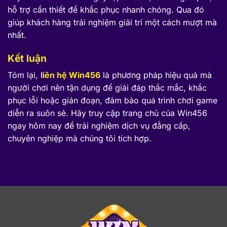
hỗ trợ cần thiết để khắc phục nhanh chóng. Qua đó
giúp khách hàng trải nghiệm giải trí một cách mượt mà
nhất.
Kết luận
Tóm lại,
liên hệ Win456
là phương pháp hiệu quả mà
người chơi nên tận dụng để giải đáp thắc mắc, khắc
phục lỗi hoặc gián đoạn, đảm bảo quá trình chơi game
diễn ra suôn sẻ. Hãy truy cập trang chủ của Win456
ngay hôm nay để trải nghiệm dịch vụ đẳng cấp,
chuyên nghiệp mà chúng tôi tích hợp.