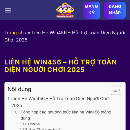
Bỏ
ĐĂNG
ĐĂNG
qua
KÝ
NHẬP
nội
dung
Trang chủ
»
Liên Hệ Win456 – Hỗ Trợ Toàn Diện Người
Chơi 2025
LIÊN HỆ WIN456 – HỖ TRỢ TOÀN
DIỆN NGƯỜI CHƠI 2025
Nội dung
Liên Hệ Win456 – Hỗ Trợ Toàn Diện Người Chơi
2025
Tổng hợp các phương thức liên hệ Win456 thông
dụng
Hotline
Box Chat trực tuyến