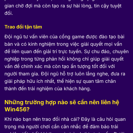
gian chờ đợi mà còn tạo ra sự hài lòng, tin cậy tuyệt
đối.
Trao đổi tận tâm
Đội ngũ tư vấn viên của cổng game được đào tạo bài
bản và có kinh nghiệm trong việc giải quyết mọi vấn
đề liên quan đến giải trí trực tuyến. Sự chu đáo, chuyên
nghiệp trong từng phản hồi không chỉ giúp giải quyết
vấn đề chính xác mà còn tạo ấn tượng tốt đối với
người tham gia. Đội ngũ hỗ trợ luôn lắng nghe, đưa ra
giải pháp hữu ích nhất, thể hiện sự quan tâm chân
thành đến trải nghiệm của khách hàng.
Những trường hợp nào sẽ cần nên liên hệ
Win456?
Khi nào bạn nên trao đổi nhà cái? Đây là câu hỏi quan
trọng mà người chơi cần cân nhắc để đảm bảo trải