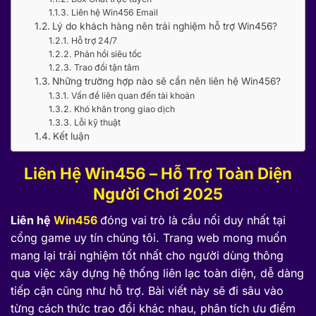
Liên hệ Win456 Email
Lý do khách hàng nên trải nghiệm hỗ trợ Win456?
Hỗ trợ 24/7
Phản hồi siêu tốc
Trao đổi tận tâm
Những trường hợp nào sẽ cần nên liên hệ Win456?
Vấn đề liên quan đến tài khoản
Khó khăn trong giao dịch
Lỗi kỹ thuật
Kết luận
Liên Hệ Win456 – Hỗ Trợ Toàn Diện
Người Chơi 2025
Liên hệ
Win456
đóng vai trò là cầu nối duy nhất tại
cổng game uy tín chúng tôi. Trang web mong muốn
mang lại trải nghiệm tốt nhất cho người dùng thông
qua việc xây dựng hệ thống liên lạc toàn diện, dễ dàng
tiếp cận cũng như hỗ trợ. Bài viết này sẽ đi sâu vào
từng cách thức trao đổi khác nhau, phân tích ưu điểm