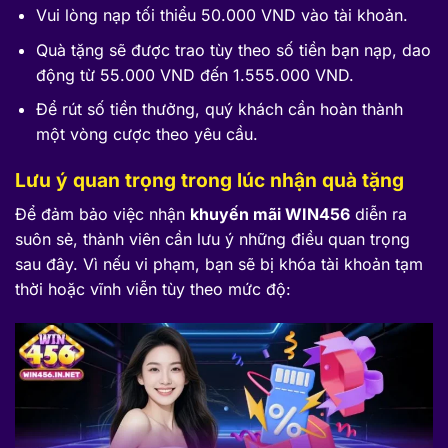
Vui lòng nạp tối thiểu 50.000 VND vào tài khoản.
Quà tặng sẽ được trao tùy theo số tiền bạn nạp, dao
động từ 55.000 VND đến 1.555.000 VND.
Để rút số tiền thưởng, quý khách cần hoàn thành
một vòng cược theo yêu cầu.
Lưu ý quan trọng trong lúc nhận quà tặng
Để đảm bảo việc nhận
khuyến mãi WIN456
diễn ra
suôn sẻ, thành viên cần lưu ý những điều quan trọng
sau đây. Vì nếu vi phạm, bạn sẽ bị khóa tài khoản tạm
thời hoặc vĩnh viễn tùy theo mức độ: