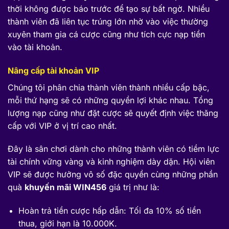
thời không được báo trước để tạo sự bất ngờ. Nhiều
thành viên đã liên tục trúng lớn nhờ vào việc thường
xuyên tham gia cá cược cũng như tích cực nạp tiền
vào tài khoản.
Nâng cấp tài khoản VIP
Chúng tôi phân chia thành viên thành nhiều cấp bậc,
mỗi thứ hạng sẽ có những quyền lợi khác nhau. Tổng
lượng nạp cũng như đặt cược sẽ quyết định việc thăng
cấp với VIP ở vị trí cao nhất.
Đây là sân chơi dành cho những thành viên có tiềm lực
tài chính vững vàng và kinh nghiệm dày dặn. Hội viên
VIP sẽ được hưởng vô số đặc quyền cùng những phần
quà
khuyến mãi WIN456
giá trị như là:
Hoàn trả tiền cược hấp dẫn: Tối đa 10% số tiền
thua, giới hạn là 10.000K.