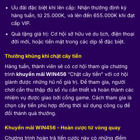
Ưu đãi đặc biệt khi lên cấp: Nhận thưởng định kỳ
hàng tuần, từ 25.000K, và lên đến 655.000K khi đạt
cấp VIP.
Quà tặng giá trị: Cơ hội sở hữu vé du lịch, điện thoại
đời mới, hoặc tiền mặt trong các dịp lễ đặc biệt.
Thưởng khủng khi chặt cây tiền
Hàng tuần, thành viên sẽ có cơ hội tham gia chương
trình
khuyến mãi WIN456
“Chặt cây tiền” với cơ hội
giành được những hũ nổ giá trị. Để tham gia, người
chơi cần thu thập đủ số rìu cần thiết và hoàn thành các
nhiệm vụ được giao bởi cổng game. Cách tham gia là
chọn cây tiền phù hợp đồng thời sử dụng công cụ để
đổi thành quà thưởng.
Khuyến mãi WIN456 – Hoàn cược từ vòng quay
Chương trình hoàn trả tiền cược này có những điểm