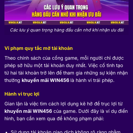
Các lưu ý quan trọng hàng đầu cần nhớ khi nhận ưu đãi
Vi phạm quy tắc mở tài khoản
Theo chính sách của cổng game, mỗi người chỉ được
phép sở hữu một tài khoản duy nhất. Việc cố tình tạo
từ hai tài khoản trở lên để tham gia những sự kiện nhận
thưởng
khuyến mãi WIN456
là hành vi trái phép.
Hành vi trục lợi
Gian lận là việc tìm cách lợi dụng kẽ hở để trục lợi từ
khuyến mãi WIN456
của game. Dưới đây là ví dụ điển
hình, bạn cần xem qua để không phạm phải:
Sử dụng tài khoản giao dịch không rõ ràng nhằm