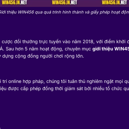
iới thiệu WIN456 qua quá trình hình thành và giấy phép hoạt độ
á cược đổi thưởng trực tuyến vào năm 2018, với điểm khởi đ
âu Á. Sau hơn 5 năm hoạt động, chuyên mục
giới thiệu WIN4
y dựng cộng đồng người chơi rộng lớn.
 trí online hợp pháp, chúng tôi tuân thủ nghiêm ngặt mọi qu
ệu được cấp phép đồng thời giám sát bởi nhiều tổ chức qu
.