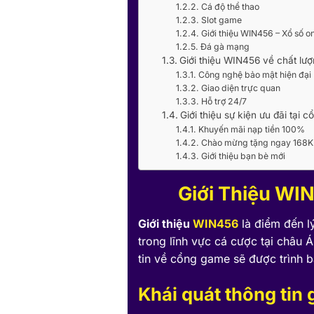
Cá độ thể thao
Slot game
Giới thiệu WIN456 – Xổ số on
Đá gà mạng
Giới thiệu WIN456 về chất lượ
Công nghệ bảo mật hiện đại
Giao diện trực quan
Hỗ trợ 24/7
Giới thiệu sự kiện ưu đãi tại
Khuyến mãi nạp tiền 100%
Chào mừng tặng ngay 168K
Giới thiệu bạn bè mới
Giới Thiệu WI
Giới thiệu
WIN456
là điểm đến lý
trong lĩnh vực cá cược tại châu 
tin về cổng game sẽ được trình b
Khái quát thông tin