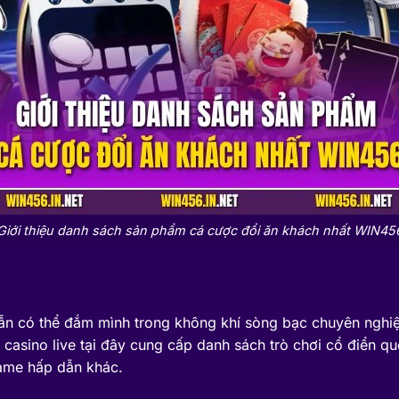
Giới thiệu danh sách sản phẩm cá cược đổi ăn khách nhất WIN45
ẫn có thể đắm mình trong không khí sòng bạc chuyên nghi
 casino live tại đây cung cấp danh sách trò chơi cổ điển q
game hấp dẫn khác.