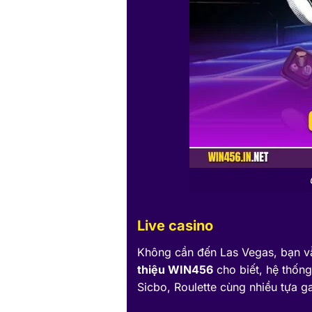
Live casino
Không cần đến Las Vegas, bạn v
thiệu WIN456
cho biết, hệ thống
Sicbo, Roulette cùng nhiều tựa 