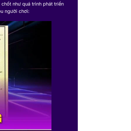
hốt như quá trình phát triển
u người chơi: