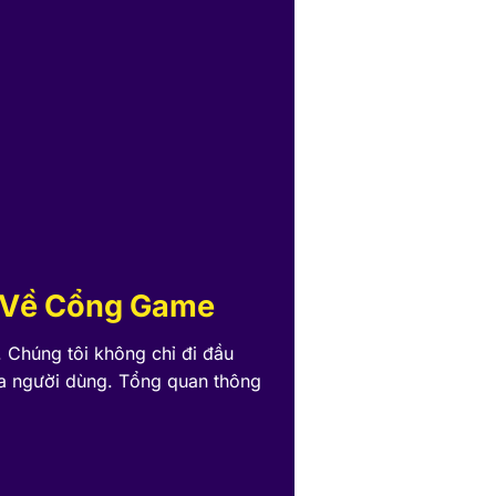
t Về Cổng Game
m. Chúng tôi không chỉ đi đầu
của người dùng. Tổng quan thông