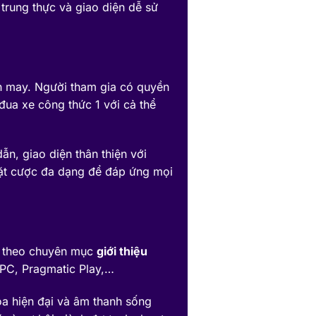
 trung thực và giao diện dễ sử
ận may. Người tham gia có quyền
đua xe công thức 1 với cả thể
n, giao diện thân thiện với
 đặt cược đa dạng để đáp ứng mọi
ao theo chuyên mục
giới thiệu
, PC, Pragmatic Play,…
ọa hiện đại và âm thanh sống