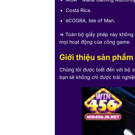
Costa Rica.
eCOGRA, Isle of Man.
=> Toàn bộ giấy phép này không
mọi hoạt động của cổng game.
Giới thiệu sản phẩm
Chúng tôi được biết đến với bộ s
bạn sẽ không chỉ được trải ngh