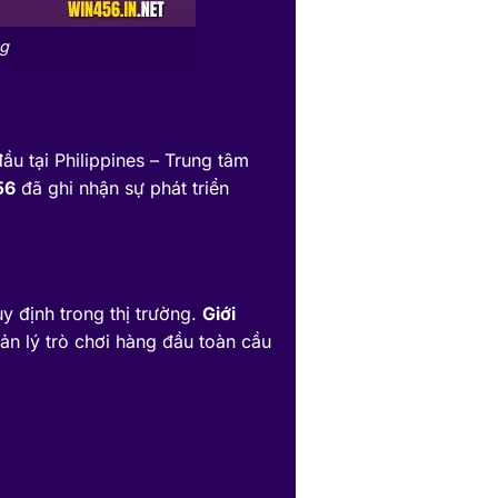
ng
ầu tại Philippines – Trung tâm
56
đã ghi nhận sự phát triển
y định trong thị trường.
Giới
ản lý trò chơi hàng đầu toàn cầu